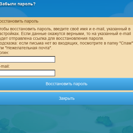
Забыли пароль?
осстановить пароль
тобы восстановить пароль, введите своё имя и e-mail, указанный в
астройках. Если данные окажутся верными, то на указанный e-mail
удет отправлена ссылка для восстановления пароля.
одсказка: если письма нет во входящих, посмотрите в папку "Спам"
ли "Нежелательная почта".
огин:
-mail:
Закрыть