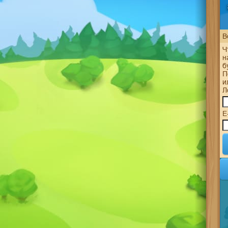
В
Ч
н
б
П
и
Л
E