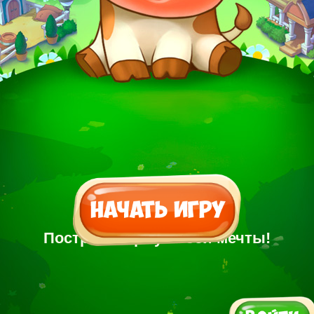
Построй Ферму своей мечты!