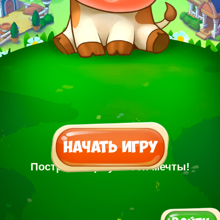
Построй Ферму своей мечты!