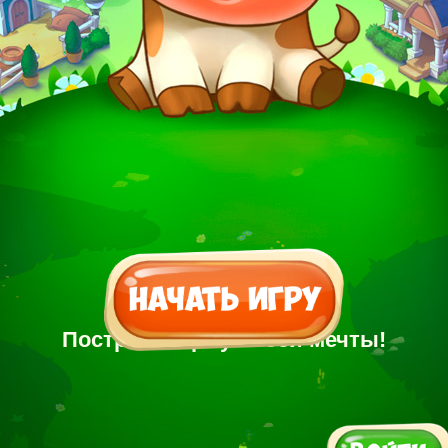
Построй Ферму своей мечты!