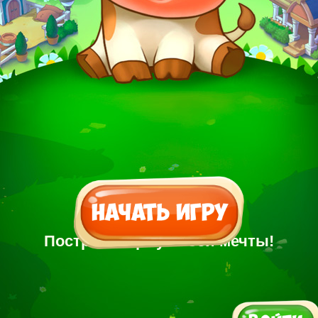
Построй Ферму своей мечты!