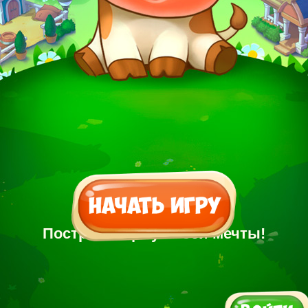
Построй Ферму своей мечты!