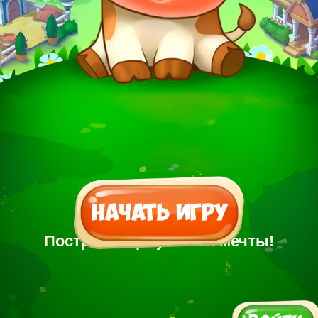
Построй Ферму своей мечты!