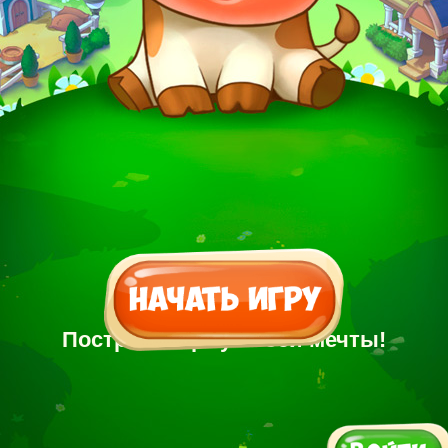
Построй Ферму своей мечты!