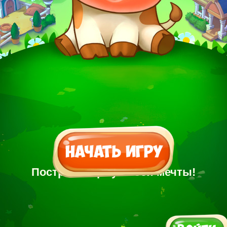
Построй Ферму своей мечты!