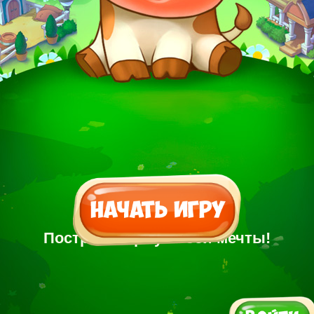
Построй Ферму своей мечты!