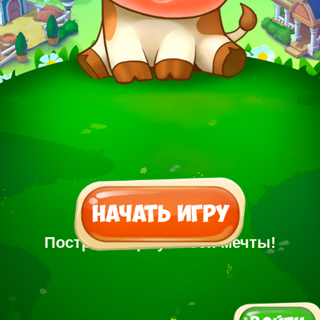
Построй Ферму своей мечты!