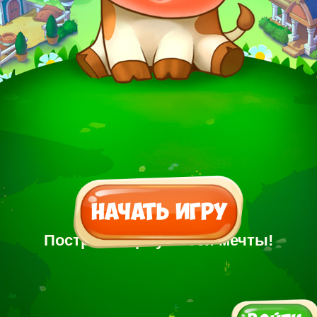
Построй Ферму своей мечты!