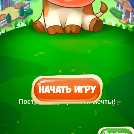
Построй Ферму своей мечты!