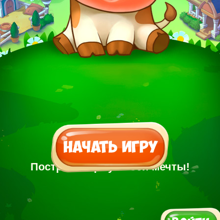
Построй Ферму своей мечты!