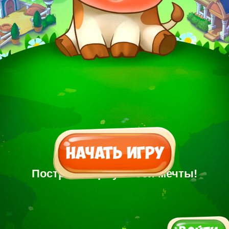
Построй Ферму своей мечты!