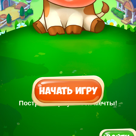
Построй Ферму своей мечты!